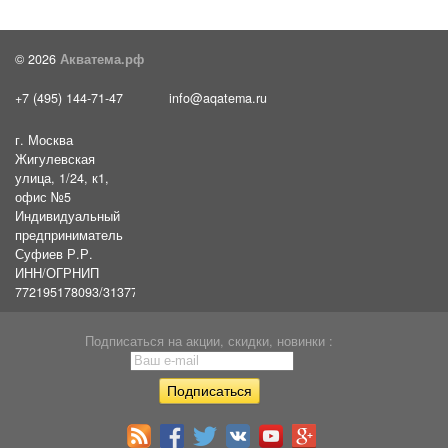
© 2026
Акватема.рф
+7 (495) 144-71-47
info@aqatema.ru
г. Москва
Жигулевская
улица, 1/24, к1,
офис №5
Индивидуальный
предприниматель
Суфиев Р.Р.
ИНН/ОГРНИП
772195178093/31377461610054
Подписаться на акции, скидки, новинки :