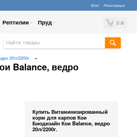
Вход
Регистрация
Рептилии
Пруд
0
Р
дро 20л/2200г.
→
и Balance, ведро
Купить Витаминизированный
корм для карпов Кои
Биодизайн Кои Balance, ведро
20л/2200г.