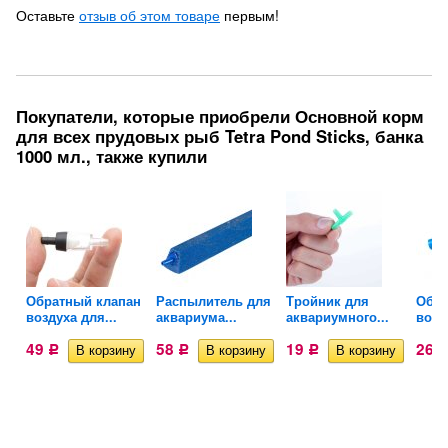
Оставьте
отзыв об этом товаре
первым!
Покупатели, которые приобрели Основной корм
для всех прудовых рыб Tetra Pond Sticks, банка
1000 мл., также купили
Обратный клапан
Распылитель для
Тройник для
Обра
воздуха для...
аквариума...
аквариумного...
возд
49
58
19
26
Р
Р
Р