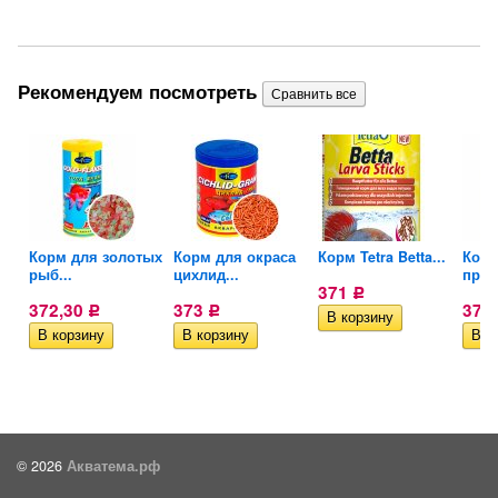
Рекомендуем посмотреть
Корм для золотых
Корм для окраса
Корм Tetra Betta...
Корм
рыб...
цихлид...
пруд
371
Р
372,30
373
373
Р
Р
© 2026
Акватема.рф