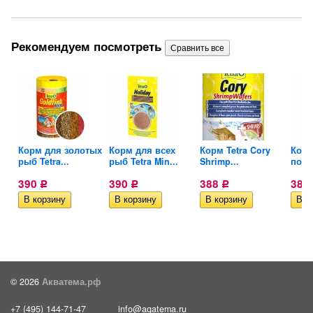
Рекомендуем посмотреть
Корм для золотых
Корм для всех
Корм Tetra Cory
Корм
рыб Tetra...
рыб Tetra Min...
Shrimp...
попуг
390
390
388
386
Р
Р
Р
© 2026
Акватема.рф
+7 (495) 144-71-47
info@aqatema.ru