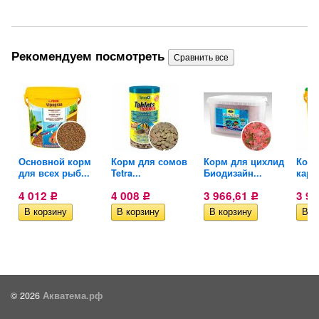
Рекомендуем посмотреть
ьный
Основной корм
Корм для сомов
Корм для цихлид
Корм
для всех рыб...
Tetra...
Биодизайн...
карп
4 012
4 008
3 966,61
3 9
Р
Р
Р
© 2026
Акватема.рф