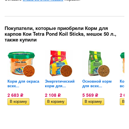
Покупатели, которые приобрели Корм для
карпов Кои Tetra Pond Koil Sticks, мешок 50 л.,
также купили
Корм для окраса
Энергетический
Основной корм
Корм
всех...
корм для...
для всех...
всех.
2 683
2 108
5 569
2 6
Р
Р
Р