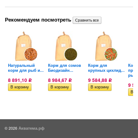
Рекомендуем посмотреть
в,
Натуральный
Корм для сомов
Корм для
Корм
корм для рыб и...
Биодизайн...
крупных цихлид...
прив
рыб.
8 891,10
8 984,67
9 584,88
Р
Р
Р
9 5
© 2026
Акватема.рф