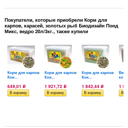
Покупатели, которые приобрели Корм для
карпов, карасей, золотых рыб Биодизайн Понд
Микс, ведро 20л/3кг., также купили
Корм для карпов
Корм для карпов
Корм для карпов
Вита
.
Кои...
Кои...
Кои...
корм
649,01
1 921,72
1 842,44
1 9
Р
Р
Р