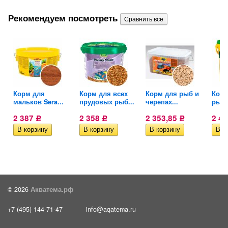
Рекомендуем посмотреть
тых
Корм для
Корм для всех
Корм для рыб и
Корм
мальков Sera...
прудовых рыб...
черепах...
рыб S
2 387
2 358
2 353,85
2 4
Р
Р
Р
© 2026
Акватема.рф
+7 (495) 144-71-47
info@aqatema.ru