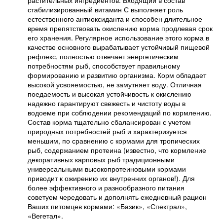
растительных ингредиентов. Входящий в состав
стабилизированный витамин С выполняет роль
естественного антиоксиданта и способен длительное
время препятствовать окислению корма продлевая срок
его хранения. Регулярное использование этого корма в
качестве основного вырабатывает устойчивый пищевой
рефлекс, полностью отвечает энергетическим
потребностям рыб, способствует правильному
формированию и развитию организма. Корм обладает
высокой усвояемостью, не замутняет воду. Отличная
поедаемость и высокая устойчивость к окислению
надежно гарантируют свежесть и чистоту воды в
водоеме при соблюдении рекомендаций по кормлению.
Состав корма тщательно сбалансирован с учетом
природных потребностей рыб и характеризуется
меньшим, по сравнению с кормами для тропических
рыб, содержанием протеина (известно, что кормление
декоративных карповых рыб традиционными
универсальными высокопротеиновыми кормами
приводит к ожирению их внутренних органов!). Для
более эффективного и разнообразного питания
советуем чередовать и дополнять ежедневный рацион
Ваших питомцев кормами: «Базик», «Спектрал»,
«Вегетал».