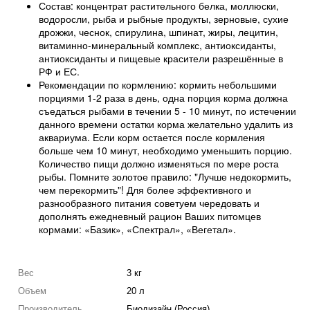
Состав: концентрат растительного белка, моллюски,
водоросли, рыба и рыбные продукты, зерновые, сухие
дрожжи, чеснок, спирулина, шпинат, жиры, лецитин,
витаминно-минеральный комплекс, антиоксиданты,
антиоксиданты и пищевые красители разрешённые в
РФ и ЕС.
Рекомендации по кормлению: кормить небольшими
порциями 1-2 раза в день, одна порция корма должна
съедаться рыбами в течении 5 - 10 минут, по истечении
данного времени остатки корма желательно удалить из
аквариума. Если корм остается после кормления
больше чем 10 минут, необходимо уменьшить порцию.
Количество пищи должно изменяться по мере роста
рыбы. Помните золотое правило: "Лучше недокормить,
чем перекормить"! Для более эффективного и
разнообразного питания советуем чередовать и
дополнять ежедневный рацион Ваших питомцев
кормами: «Базик», «Спектрал», «Вегетал».
Вес
3 кг
Объем
20 л
Производитель
Биодизайн (Россия)