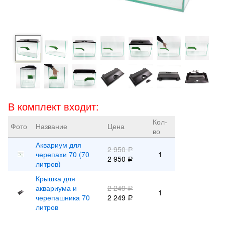
В комплект входит:
Кол-
Фото
Название
Цена
во
Аквариум для
2 950
Р
черепахи 70 (70
1
2 950
Р
литров)
Крышка для
аквариума и
2 249
Р
1
черепашника 70
2 249
Р
литров