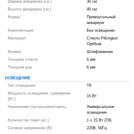
Ширина аквариума (см.)
30 см
Высота аквариума (см.)
40 см
Форма
Прямоугольный
аквариум
Комплектация
Без освещения
Материал
Стекло Pilkington
Optifloat
Кромка
Шлифованная
Толщина стекла
6 мм
Толщина дна
6 мм
ОСВЕЩЕНИЕ
Тип освещения
T8
Мощность освещения, суммарная
15 Вт
(Вт.)
Назначение светильника/лампы
Универсальное
освещение
Количество ламп (шт.)
1 х 15 Вт (T8)
Сетевое напряжение (В)
220В, 50Гц