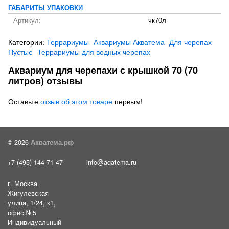
ГАБАРИТЫ УПАКОВКИ
Артикул:
чк70л
Категории:
Террариумы
Аквариумы Акватема
Для черепах
Пустые
Террариумы для водных черепах
Аквариум для черепахи с крышкой 70 (70
литров) отзывы
Оставьте
отзыв об этом товаре
первым!
© 2026
Акватема.рф
+7 (495) 144-71-47
info@aqatema.ru
г. Москва
Жигулевская
улица, 1/24, к1,
офис №5
Индивидуальный