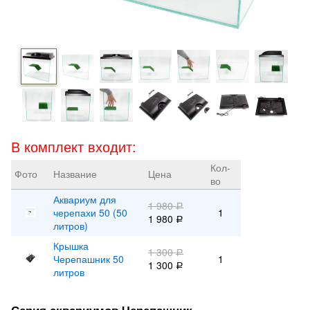
В комплект входит:
Кол-
Фото
Название
Цена
во
Аквариум для
1 980
Р
черепахи 50 (50
1
1 980
Р
литров)
Крышка
1 300
Р
Черепашник 50
1
1 300
Р
литров