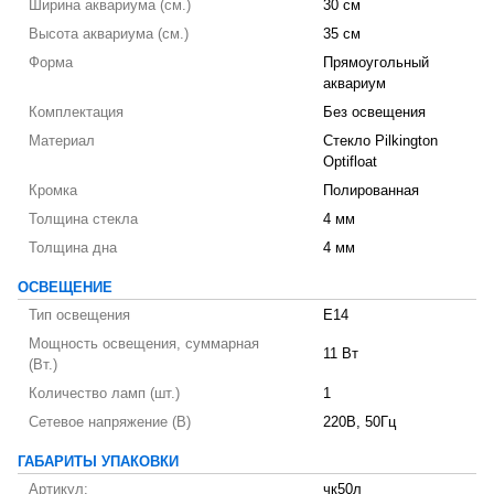
Ширина аквариума (см.)
30 см
Высота аквариума (см.)
35 см
Форма
Прямоугольный
аквариум
Комплектация
Без освещения
Материал
Стекло Pilkington
Optifloat
Кромка
Полированная
Толщина стекла
4 мм
Толщина дна
4 мм
ОСВЕЩЕНИЕ
Тип освещения
E14
Мощность освещения, суммарная
11 Вт
(Вт.)
Количество ламп (шт.)
1
Сетевое напряжение (В)
220В, 50Гц
ГАБАРИТЫ УПАКОВКИ
Артикул:
чк50л