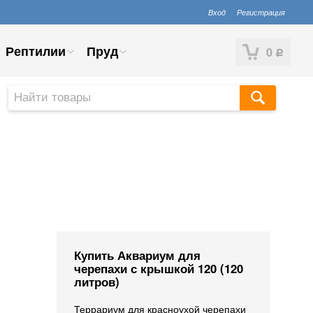
Вход
Регистрация
Рептилии
Пруд
0
Р
Купить Аквариум для
черепахи с крышкой 120 (120
литров)
Террариум для красноухой черепахи