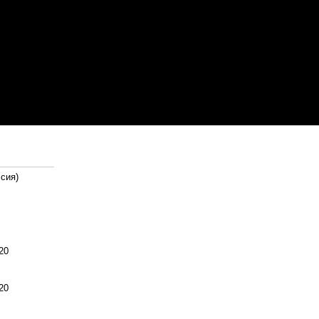
сия)
20
20