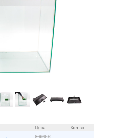
Цена
Кол-во
3 920
Р