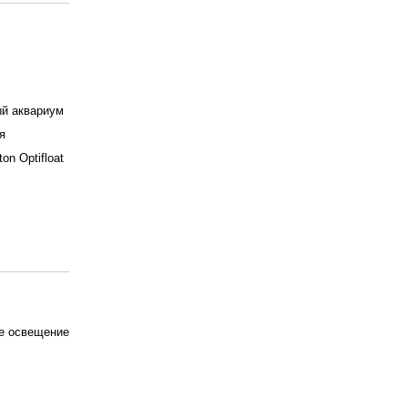
й аквариум
я
ton Optifloat
е освещение