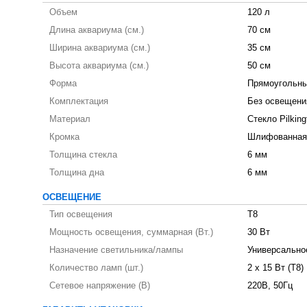
Объем
120 л
Длина аквариума (см.)
70 см
Ширина аквариума (см.)
35 см
Высота аквариума (см.)
50 см
Форма
Прямоугольны
Комплектация
Без освещени
Материал
Стекло Pilking
Кромка
Шлифованная
Толщина стекла
6 мм
Толщина дна
6 мм
ОСВЕЩЕНИЕ
Тип освещения
T8
Мощность освещения, суммарная (Вт.)
30 Вт
Назначение светильника/лампы
Универсально
Количество ламп (шт.)
2 х 15 Вт (T8)
Сетевое напряжение (В)
220В, 50Гц