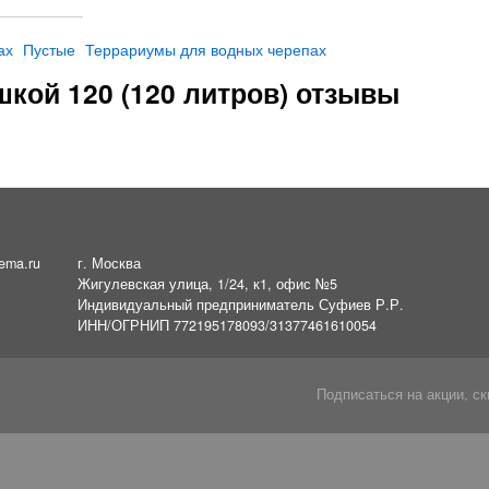
ах
Пустые
Террариумы для водных черепах
кой 120 (120 литров) отзывы
ema.ru
г. Москва
Жигулевская улица, 1/24, к1, офис №5
Индивидуальный предприниматель Суфиев Р.Р.
ИНН/ОГРНИП 772195178093/31377461610054
Подписаться на акции, ск