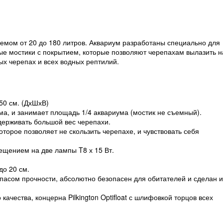
мом от 20 до 180 литров. Аквариум разработаны специально для
ые мостики с покрытием, которые позволяют черепахам вылазить н
ых черепах и всех водных рептилий.
50 см. (ДхШхВ)
ма, и занимает площадь 1/4 аквариума (мостик не съемный).
ыдерживать большой вес черепахи.
торое позволяет не скользить черепахе, и чувствовать себя
ещением на две лампы T8 х 15 Вт.
до 20 см.
пасом прочности, абсолютно безопасен для обитателей и сделан и
качества, концерна Pilkington Optifloat с шлифовкой торцов всех