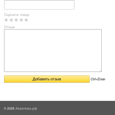
Оцените товар
Отзыв
Ctrl+Enter
© 2026
Акватема.рф