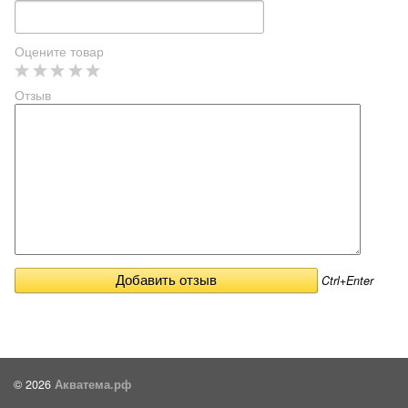
Оцените товар
Отзыв
Ctrl+Enter
© 2026
Акватема.рф