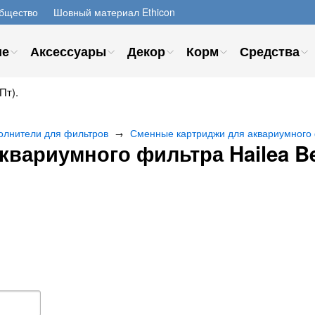
бщество
Шовный материал Ethicon
ие
Аксессуары
Декор
Корм
Средства
Пт).
олнители для фильтров
Сменные картриджи для аквариумного ф
→
квариумного фильтра Hailea B