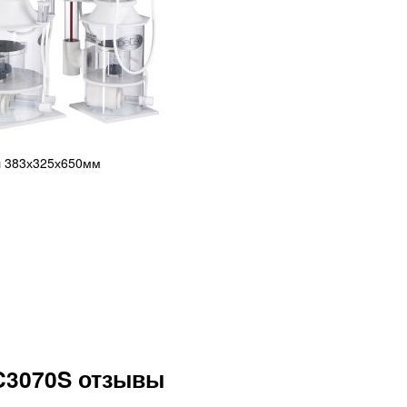
л 383х325х650мм
SC3070S отзывы