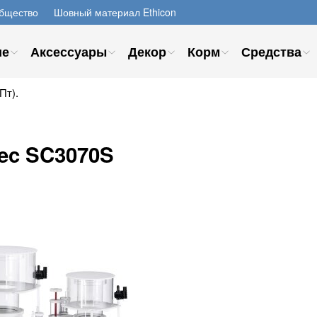
бщество
Шовный материал Ethicon
ие
Аксессуары
Декор
Корм
Средства
Пт).
tec SC3070S