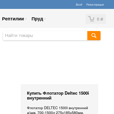
Вход
Регистрация
Рептилии
Пруд
0
Р
Купить Флотатор Deltec 1500i
внутренний
Флотатор DELTEC 1500i внутренний
д/акв. 700-1500л 275х185х580мм,