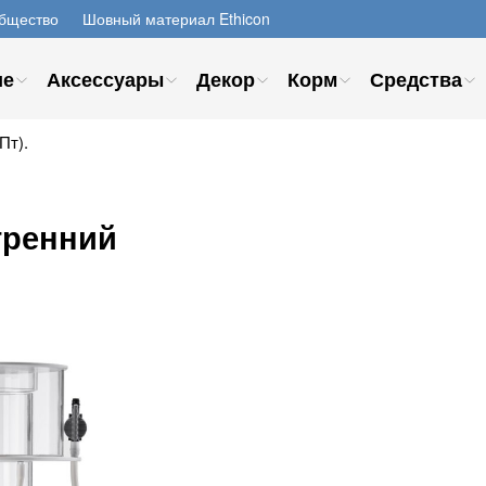
бщество
Шовный материал Ethicon
ие
Аксессуары
Декор
Корм
Средства
Пт).
тренний