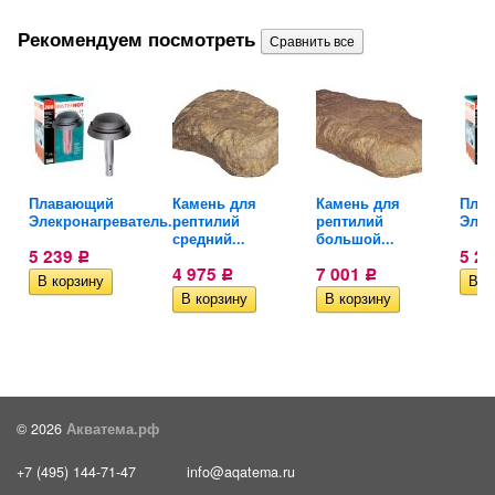
Рекомендуем посмотреть
Плавающий
Камень для
Камень для
Пла
Элекронагреватель...
рептилий
рептилий
Элек
средний...
большой...
5 239
5 2
Р
4 975
7 001
Р
Р
© 2026
Акватема.рф
+7 (495) 144-71-47
info@aqatema.ru