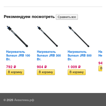
Рекомендуем посмотреть
yu
Нагреватель
Нагреватель
Нагреватель
Нагр
Sunsun JRB 100
Sunsun JRB 300
Sunsun JRB 500
Heate
Вт.
Вт.
Вт.
940
792
904
1 009
Р
Р
Р
© 2026
Акватема.рф