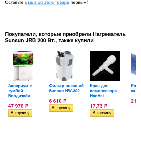
Оставьте
отзыв об этом товаре
первым!
Покупатели, которые приобрели Нагреватель
Sunsun JRB 200 Вт., также купили
ля
Аквариум с
Фильтр внешний
Кран для
Расп
тумбой
Sunsun HW-302
компрессора
аква
Биодизайн...
HaoHai...
6 610
21
Р
47 976
17,73
Р
Р