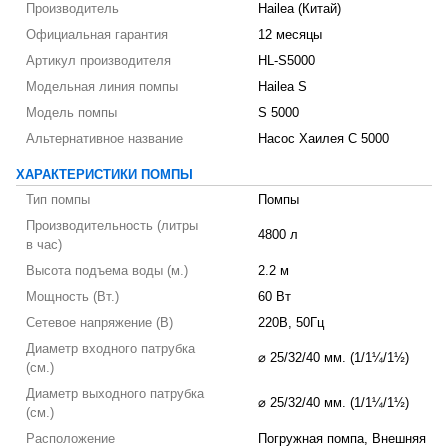
Производитель
Hailea (Китай)
Официальная гарантия
12 месяцы
Артикул производителя
HL-S5000
Модельная линия помпы
Hailea S
Модель помпы
S 5000
Альтернативное название
Насос Хаилея С 5000
ХАРАКТЕРИСТИКИ ПОМПЫ
Тип помпы
Помпы
Производительность (литры
4800 л
в час)
Высота подъема воды (м.)
2.2 м
Мощность (Вт.)
60 Вт
Сетевое напряжение (В)
220В, 50Гц
Диаметр входного патрубка
⌀ 25/32/40 мм. (1/1¼/1½)
(см.)
Диаметр выходного патрубка
⌀ 25/32/40 мм. (1/1¼/1½)
(см.)
Расположение
Погружная помпа, Внешняя