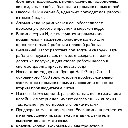
фонтанов, водопадов, рыбных хозяйств, гидропонных
систем, и для любых бытовых и промышленных целей.
Насосы Hailea серии S, идеально подходят для работы
в грязной воде.
Алюминиево-керамическая ось обеспечивает
прекрасную работу в пресной и морской воде.
В помпе серии H, используются керамические
подшипники и вихревое лопастное колесо для
продолжительной работы и плавной работы.
Внимание! Насос работает под водой и снаружи. При
работе снаружи насос не может создавать низкое
давление воздуха, и для старта работы насоса в
системе должна присутствовать вода.
Насос от легендарного бренда Haili Group Co. Ltd.
основанного 1989 году, который профессионально
занимается промышленными насосами и является
вторым производителем Китая.
Насосы Hailea серии S, разработаны с использованием
новейших материалов, имеют современный дизайн и
тщательно протестированы специалистами.
Предохранитель от перегрева. Если помпа перегреется
из-за нарушения правил эксплуатации, двигатель
выключится автоматически.
Крепкий корпус, экономичный электромотор и