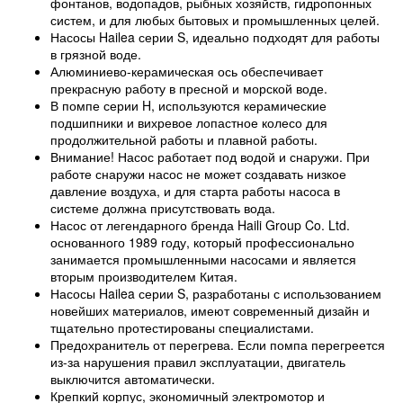
фонтанов, водопадов, рыбных хозяйств, гидропонных
систем, и для любых бытовых и промышленных целей.
Насосы Hailea серии S, идеально подходят для работы
в грязной воде.
Алюминиево-керамическая ось обеспечивает
прекрасную работу в пресной и морской воде.
В помпе серии H, используются керамические
подшипники и вихревое лопастное колесо для
продолжительной работы и плавной работы.
Внимание! Насос работает под водой и снаружи. При
работе снаружи насос не может создавать низкое
давление воздуха, и для старта работы насоса в
системе должна присутствовать вода.
Насос от легендарного бренда Haili Group Co. Ltd.
основанного 1989 году, который профессионально
занимается промышленными насосами и является
вторым производителем Китая.
Насосы Hailea серии S, разработаны с использованием
новейших материалов, имеют современный дизайн и
тщательно протестированы специалистами.
Предохранитель от перегрева. Если помпа перегреется
из-за нарушения правил эксплуатации, двигатель
выключится автоматически.
Крепкий корпус, экономичный электромотор и