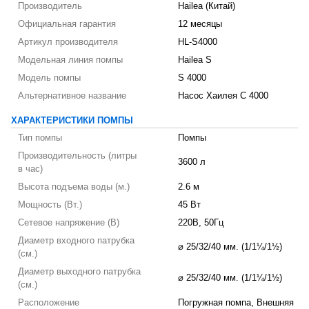
Производитель
Hailea (Китай)
Официальная гарантия
12 месяцы
Артикул производителя
HL-S4000
Модельная линия помпы
Hailea S
Модель помпы
S 4000
Альтернативное название
Насос Хаилея С 4000
ХАРАКТЕРИСТИКИ ПОМПЫ
Тип помпы
Помпы
Производительность (литры
3600 л
в час)
Высота подъема воды (м.)
2.6 м
Мощность (Вт.)
45 Вт
Сетевое напряжение (В)
220В, 50Гц
Диаметр входного патрубка
⌀ 25/32/40 мм. (1/1¼/1½)
(см.)
Диаметр выходного патрубка
⌀ 25/32/40 мм. (1/1¼/1½)
(см.)
Расположение
Погружная помпа, Внешняя