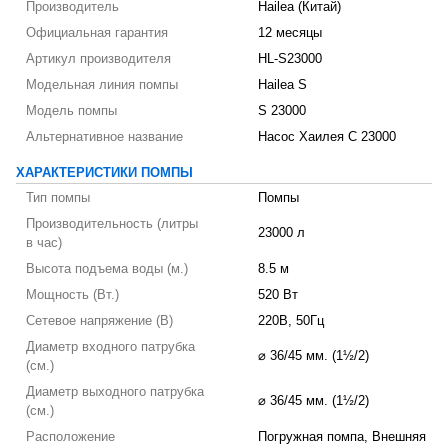
Производитель
Hailea (Китай)
Официальная гарантия
12 месяцы
Артикул производителя
HL-S23000
Модельная линия помпы
Hailea S
Модель помпы
S 23000
Альтернативное название
Насос Хаилея С 23000
ХАРАКТЕРИСТИКИ ПОМПЫ
Тип помпы
Помпы
Производительность (литры
23000 л
в час)
Высота подъема воды (м.)
8.5 м
Мощность (Вт.)
520 Вт
Сетевое напряжение (В)
220В, 50Гц
Диаметр входного патрубка
⌀ 36/45 мм. (1½/2)
(см.)
Диаметр выходного патрубка
⌀ 36/45 мм. (1½/2)
(см.)
Расположение
Погружная помпа, Внешняя