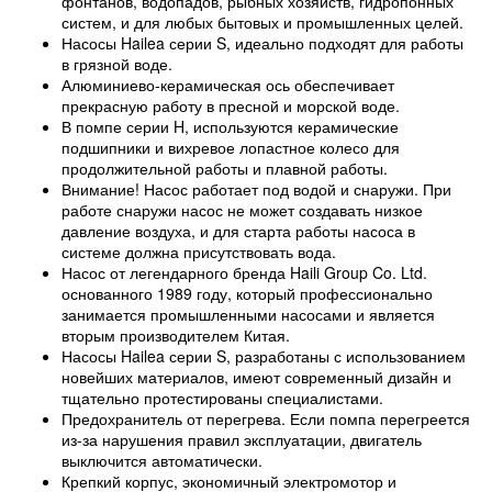
фонтанов, водопадов, рыбных хозяйств, гидропонных
систем, и для любых бытовых и промышленных целей.
Насосы Hailea серии S, идеально подходят для работы
в грязной воде.
Алюминиево-керамическая ось обеспечивает
прекрасную работу в пресной и морской воде.
В помпе серии H, используются керамические
подшипники и вихревое лопастное колесо для
продолжительной работы и плавной работы.
Внимание! Насос работает под водой и снаружи. При
работе снаружи насос не может создавать низкое
давление воздуха, и для старта работы насоса в
системе должна присутствовать вода.
Насос от легендарного бренда Haili Group Co. Ltd.
основанного 1989 году, который профессионально
занимается промышленными насосами и является
вторым производителем Китая.
Насосы Hailea серии S, разработаны с использованием
новейших материалов, имеют современный дизайн и
тщательно протестированы специалистами.
Предохранитель от перегрева. Если помпа перегреется
из-за нарушения правил эксплуатации, двигатель
выключится автоматически.
Крепкий корпус, экономичный электромотор и