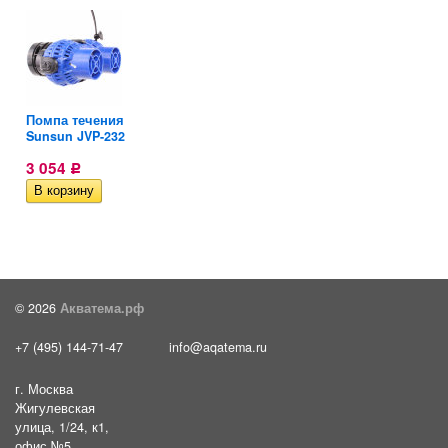
Помпа течения
Sunsun JVP-232
3 054
Р
© 2026
Акватема.рф
+7 (495) 144-71-47
info@aqatema.ru
г. Москва
Жигулевская
улица, 1/24, к1,
офис №5