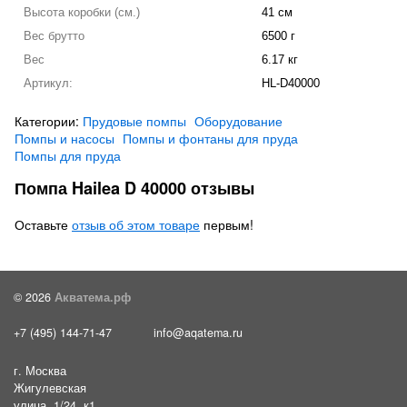
Высота коробки (см.)
41 см
Вес брутто
6500 г
Вес
6.17 кг
Артикул:
HL-D40000
Категории:
Прудовые помпы
Оборудование
Помпы и насосы
Помпы и фонтаны для пруда
Помпы для пруда
Помпа Hailea D 40000 отзывы
Оставьте
отзыв об этом товаре
первым!
© 2026
Акватема.рф
+7 (495) 144-71-47
info@aqatema.ru
г. Москва
Жигулевская
улица, 1/24, к1,