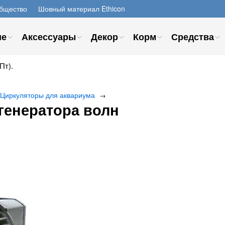
бщество
Шовный материал Ethicon
ие
Аксессуары
Декор
Корм
Средства
Пт).
Циркуляторы для аквариума
→
 генератора волн