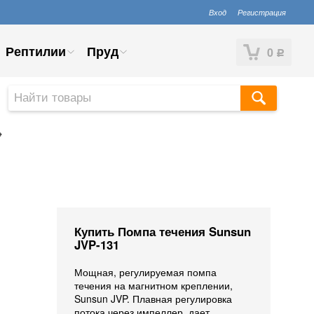
Вход
Регистрация
Рептилии
Пруд
0
Р
→
Купить Помпа течения Sunsun
JVP-131
Мощная, регулируемая помпа
течения на магнитном креплении,
Sunsun JVP. Плавная регулировка
потока через импеллер, дает