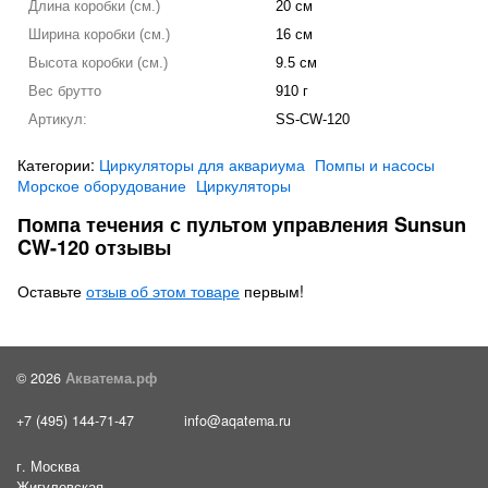
Длина коробки (см.)
20 см
Ширина коробки (см.)
16 см
Высота коробки (см.)
9.5 см
Вес брутто
910 г
Артикул:
SS-CW-120
Категории:
Циркуляторы для аквариума
Помпы и насосы
Морское оборудование
Циркуляторы
Помпа течения с пультом управления Sunsun
CW-120 отзывы
Оставьте
отзыв об этом товаре
первым!
© 2026
Акватема.рф
+7 (495) 144-71-47
info@aqatema.ru
г. Москва
Жигулевская