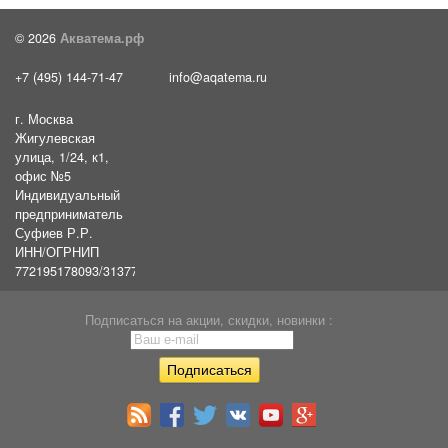
© 2026
Акватема.рф
+7 (495) 144-71-47
info@aqatema.ru
г. Москва
Жигулевская
улица, 1/24, к1,
офис №5
Индивидуальный
предприниматель
Суфиев Р.Р.
ИНН/ОГРНИП
772195178093/31377461610054
Подписаться на акции, скидки, новинки :