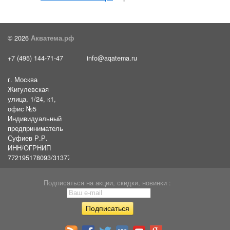
© 2026
Акватема.рф
+7 (495) 144-71-47
info@aqatema.ru
г. Москва
Жигулевская
улица, 1/24, к1,
офис №5
Индивидуальный
предприниматель
Суфиев Р.Р.
ИНН/ОГРНИП
772195178093/31377461610054
Подписаться на акции, скидки, новинки :