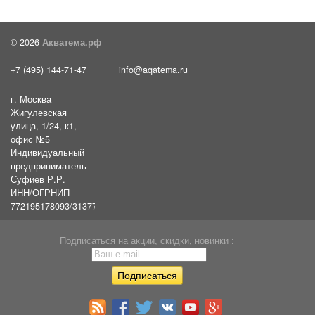
© 2026
Акватема.рф
+7 (495) 144-71-47
info@aqatema.ru
г. Москва
Жигулевская
улица, 1/24, к1,
офис №5
Индивидуальный
предприниматель
Суфиев Р.Р.
ИНН/ОГРНИП
772195178093/31377461610054
Подписаться на акции, скидки, новинки :