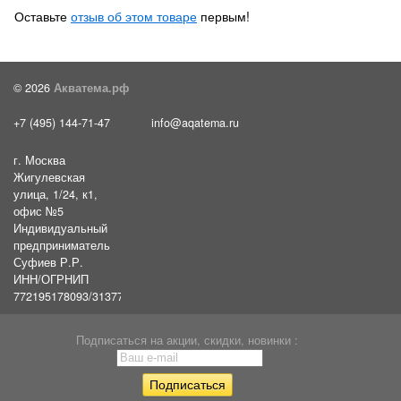
Оставьте
отзыв об этом товаре
первым!
© 2026
Акватема.рф
+7 (495) 144-71-47
info@aqatema.ru
г. Москва
Жигулевская
улица, 1/24, к1,
офис №5
Индивидуальный
предприниматель
Суфиев Р.Р.
ИНН/ОГРНИП
772195178093/31377461610054
Подписаться на акции, скидки, новинки :