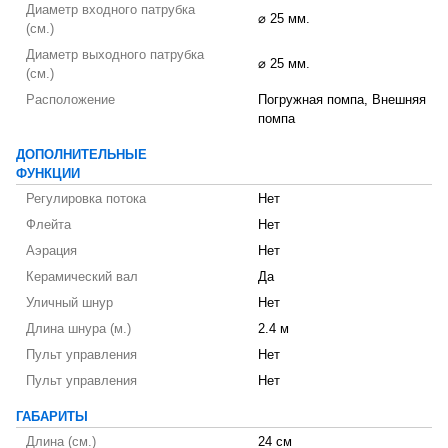
Диаметр входного патрубка
⌀ 25 мм.
(см.)
Диаметр выходного патрубка
⌀ 25 мм.
(см.)
Расположение
Погружная помпа, Внешняя
помпа
ДОПОЛНИТЕЛЬНЫЕ
ФУНКЦИИ
Регулировка потока
Нет
Флейта
Нет
Аэрация
Нет
Керамический вал
Да
Уличный шнур
Нет
Длина шнура (м.)
2.4 м
Пульт управления
Нет
Пульт управления
Нет
ГАБАРИТЫ
Длина (см.)
24 см