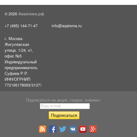
© 2026
Акватема.рф
+7 (495) 144-71-47
info@aqatema.ru
г. Москва
Жигулевская
улица, 1/24, к1,
офис №5
Индивидуальный
предприниматель
Суфиев Р.Р.
ИНН/ОГРНИП
772195178093/31377461610054
Подписаться на акции, скидки, новинки :