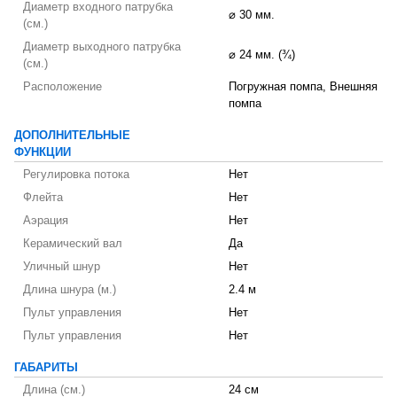
Диаметр входного патрубка
⌀ 30 мм.
(см.)
Диаметр выходного патрубка
⌀ 24 мм. (¾)
(см.)
Расположение
Погружная помпа, Внешняя
помпа
ДОПОЛНИТЕЛЬНЫЕ
ФУНКЦИИ
Регулировка потока
Нет
Флейта
Нет
Аэрация
Нет
Керамический вал
Да
Уличный шнур
Нет
Длина шнура (м.)
2.4 м
Пульт управления
Нет
Пульт управления
Нет
ГАБАРИТЫ
Длина (см.)
24 см