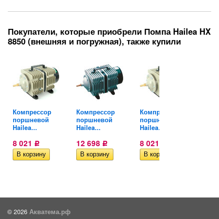
Покупатели, которые приобрели Помпа Hailea HX
8850 (внешняя и погружная), также купили
Компрессор
Компрессор
Компрессор
Комп
поршневой
поршневой
поршневой
пор
Hailea...
Hailea...
Hailea...
Haile
8 021
12 698
8 021
12 
Р
Р
Р
© 2026
Акватема.рф