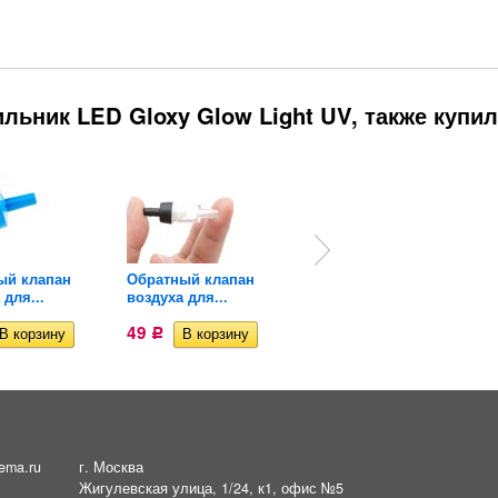
льник LED Gloxy Glow Light UV, также купи
ый клапан
Обратный клапан
Аквариум куб 10
 для...
воздуха для...
литров +...
49
1 267
Р
Р
ema.ru
г. Москва
Жигулевская улица, 1/24, к1, офис №5