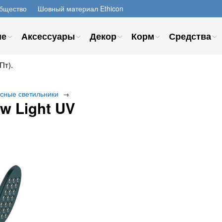
бщество
Шовный материал Ethicon
ие
Аксессуары
Декор
Корм
Средства
Пт).
сные светильники
→
w Light UV