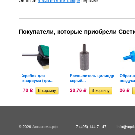
Оставьте
отзыв об этом товаре
первым!
Покупатели, которые приобрели Свети
-002 с
Скребок для
Распылитель цилиндр
Обратн
аквариума (три...
серый...
воздуха
170
20,76
26
Р
Р
Р
© 2026
Акватема.рф
+7 (495) 144-71-47
info@aqat