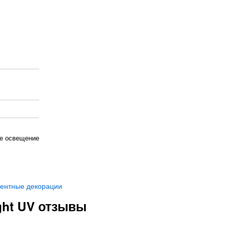
е освещение
ентные декорации
ght UV отзывы