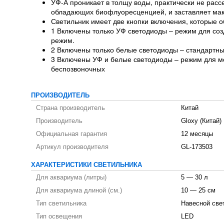
УФ-А проникает в толщу воды, практически не расс
обладающих биофлуоресценцией, и заставляет мак
Светильник имеет две кнопки включения, которые 
1 Включены только УФ светодиоды – режим для соз
режим.
2 Включены только белые светодиоды – стандартн
3 Включены УФ и белые светодиоды – режим для м
беспозвоночных
ПРОИЗВОДИТЕЛЬ
Страна производитель
Китай
Производитель
Gloxy (Китай)
Официальная гарантия
12 месяцы
Артикул производителя
GL-173503
ХАРАКТЕРИСТИКИ СВЕТИЛЬНИКА
Для аквариума (литры)
5 — 30 л
Для аквариума длиной (см.)
10 — 25 см
Тип светильника
Навесной све
Тип освещения
LED