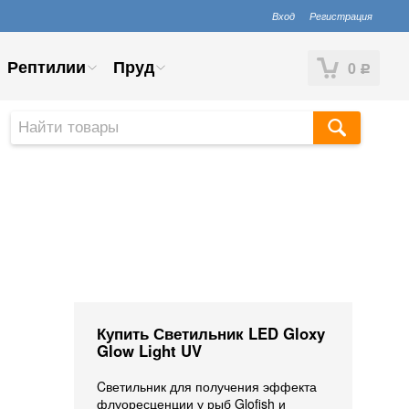
Вход
Регистрация
Рептилии
Пруд
0
Р
Купить Светильник LED Gloxy
Glow Light UV
Cветильник для получения эффекта
флуоресценции у рыб Glofish и