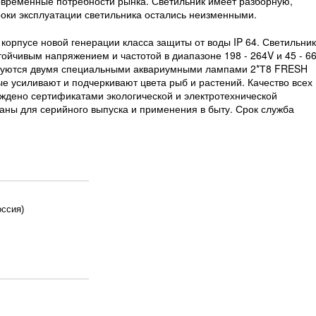
временные потребности рынка. Светильник имеет разборную,
роки эксплуатации светильника остались неизменными.
 корпусе новой генерации класса защиты от воды IP 64. Светильни
тойчивым напряжением и частотой в диапазоне 198 - 264V и 45 - 6
ектуются двумя специальными аквариумными лампами 2*Т8 FRESH
усиливают и подчеркивают цвета рыб и растений. Качество всех
дено сертификатами экологической и электротехнической
аны для серийного выпуска и применения в быту. Срок служба
оссия)