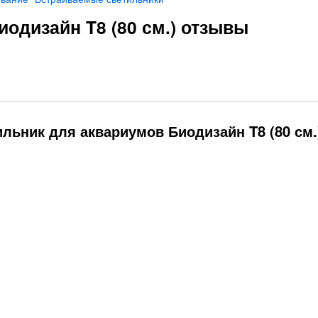
одизайн T8 (80 см.) отзывы
льник для аквариумов Биодизайн T8 (80 см.
с для
Мини подводная
ма...
подсветка...
439
Р