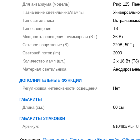
Для аквариума (модель)
Риф 125, Пан
Назначение светильника/лампы
Универсально
Тип светильника
Встраиваемый
Тип освещения
T8
Мощность освещения, суммарная (Вт.)
36 Вт
Сетевое напряжение (В)
220В, 50Гц
Световой поток (lm)
2000
Количество ламп (шт.)
2 х 18 Вт (T8)
Материал светильника
Анодированн
ДОПОЛНИТЕЛЬНЫЕ ФУНКЦИИ
Регулировка интенсивности освещения
Нет
ГАБАРИТЫ
Длина (см.)
80 см
ГАБАРИТЫ УПАКОВКИ
Артикул:
910483/PL-T8
Категории:
Освещение
Светильники Биодизайн
Оборудо