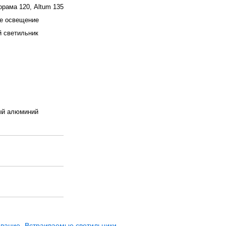
орама 120, Altum 135
е освещение
 светильник
ый алюминий
вание
Встраиваемые светильники