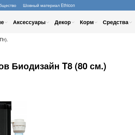
бщество
Шовный материал Ethicon
ие
Аксессуары
Декор
Корм
Средства
Пт).
в Биодизайн T8 (80 см.)