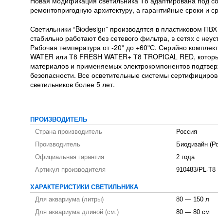
Новая модификация светильника T8 адаптирована под со
ремонтопригодную архитектуру, а гарантийные сроки и с
Светильники “Biodesign” производятся в пластиковом ПВХ
стабильно работают без сетевого фильтра, в сетях с неус
Рабочая температура от -20º до +60ºС. Серийно компл
WATER или Т8 FRESH WATER+ Т8 TROPICAL RED, которые 
материалов и применяемых электрокомпонентов подтверж
безопасности. Все осветительные системы сертифициров
светильников более 5 лет.
ПРОИЗВОДИТЕЛЬ
Страна производитель
Россия
Производитель
Биодизайн (Р
Официальная гарантия
2 года
Артикул производителя
910483/PL-T8
ХАРАКТЕРИСТИКИ СВЕТИЛЬНИКА
Для аквариума (литры)
80 — 150 л
Для аквариума длиной (см.)
80 — 80 см