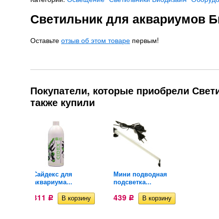
Светильник для аквариумов Би
Оставьте
отзыв об этом товаре
первым!
Покупатели, которые приобрели Свети
также купили
ая
Сайдекс для
Мини подводная
Сайдек
аквариума...
подсветка...
аквариу
311
439
311
Р
Р
Р