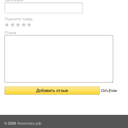
Оцените товар
Отзыв
Ctrl+Enter
© 2026
Акватема.рф