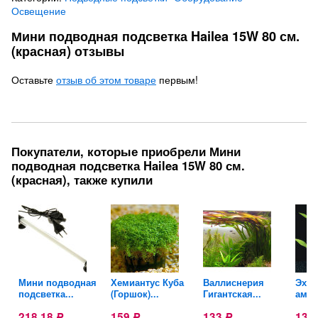
Освещение
Мини подводная подсветка Hailea 15W 80 см.
(красная) отзывы
Оставьте
отзыв об этом товаре
первым!
Покупатели, которые приобрели Мини
подводная подсветка Hailea 15W 80 см.
(красная), также купили
я
Мини подводная
Хемиантус Куба
Валлиснерия
Эхин
подсветка...
(Горшок)...
Гигантская...
амаз
218,18
159
133
139
Р
Р
Р