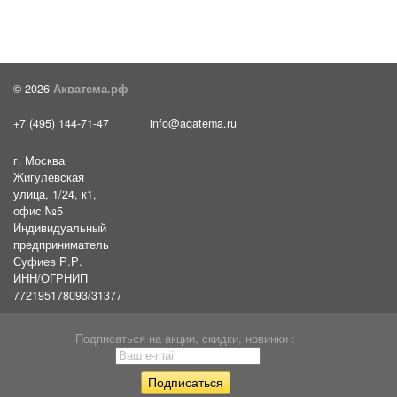
© 2026
Акватема.рф
+7 (495) 144-71-47
info@aqatema.ru
г. Москва
Жигулевская
улица, 1/24, к1,
офис №5
Индивидуальный
предприниматель
Суфиев Р.Р.
ИНН/ОГРНИП
772195178093/31377461610054
Подписаться на акции, скидки, новинки :