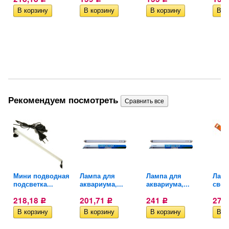
Рекомендуем посмотреть
Мини подводная
Лампа для
Лампа для
Ламп
подсветка...
аквариума,...
аквариума,...
света
218,18
201,71
241
277
Р
Р
Р