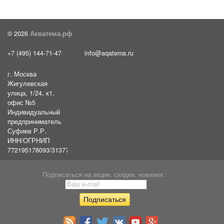
© 2026
Акватема.рф
+7 (495) 144-71-47
info@aqatema.ru
г. Москва
Жигулевская
улица, 1/24, к1,
офис №5
Индивидуальный
предприниматель
Суфиев Р.Р.
ИНН/ОГРНИП
772195178093/31377461610054
Подписаться на акции, скидки, новинки :