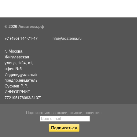
© 2026
Акватема.рф
+7 (495) 144-71-47
info@aqatema.ru
г. Москва
Жигулевская
улица, 1/24, к1,
офис №5
Индивидуальный
предприниматель
Суфиев Р.Р.
ИНН/ОГРНИП
772195178093/31377461610054
Подписаться на акции, скидки, новинки :