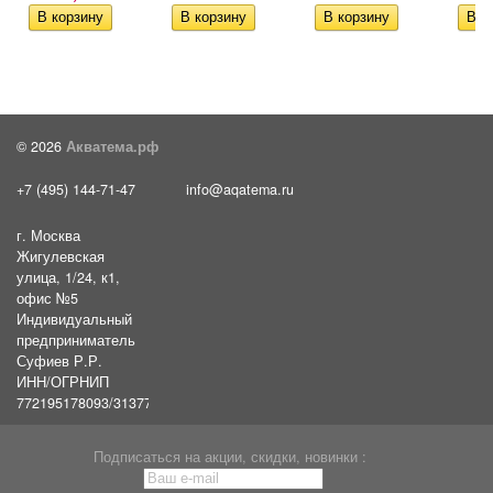
© 2026
Акватема.рф
+7 (495) 144-71-47
info@aqatema.ru
г. Москва
Жигулевская
улица, 1/24, к1,
офис №5
Индивидуальный
предприниматель
Суфиев Р.Р.
ИНН/ОГРНИП
772195178093/31377461610054
Подписаться на акции, скидки, новинки :