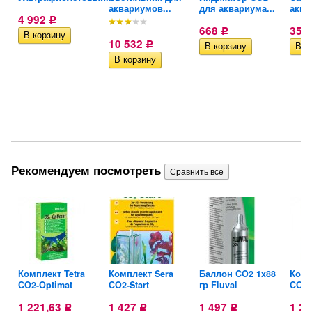
аквариумов...
для аквариума...
аква
4 992
Р
668
350
Р
10 532
Р
Рекомендуем посмотреть
8
Комплект Tetra
Комплект Sera
Баллон CO2 1x88
Комп
CO2-Optimat
CO2-Start
гр Fluval
CO2-
1 221,63
1 427
1 497
1 2
Р
Р
Р