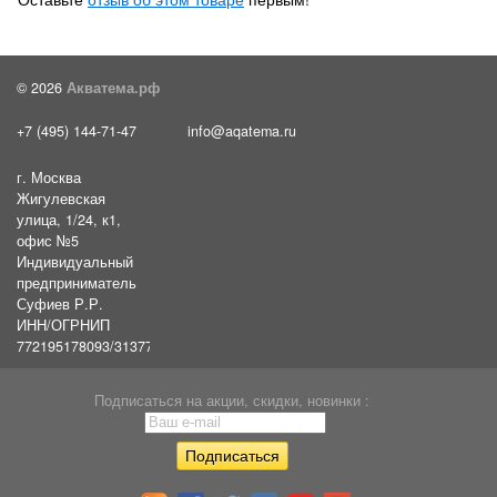
© 2026
Акватема.рф
+7 (495) 144-71-47
info@aqatema.ru
г. Москва
Жигулевская
улица, 1/24, к1,
офис №5
Индивидуальный
предприниматель
Суфиев Р.Р.
ИНН/ОГРНИП
772195178093/31377461610054
Подписаться на акции, скидки, новинки :