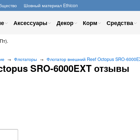
бщество
Шовный материал Ethicon
ие
Аксессуары
Декор
Корм
Средства
Пт).
ие
Флотаторы
Флотатор внешний Reef Octopus SRO-6000E
→
→
ctopus SRO-6000EXT отзывы