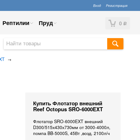
Вход
Регистрация
Рептилии
Пруд
0
Р
XT
→
Купить Флотатор внешний
Reef Octopus SRO-6000EXT
Флотатор SRO-6000EXT внешний
D300/515х430х730мм от 3000-4000л,
помпа BB-5000S, 45Вт ,возд. 2100л/ч