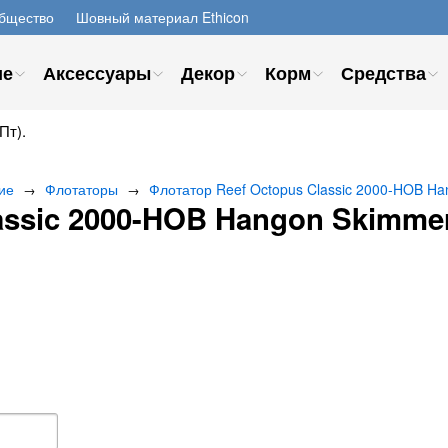
бщество
Шовный материал Ethicon
ие
Аксессуары
Декор
Корм
Средства
Пт).
ие
Флотаторы
Флотатор Reef Octopus Classic 2000-HOB H
→
→
assic 2000-HOB Hangon Skimme