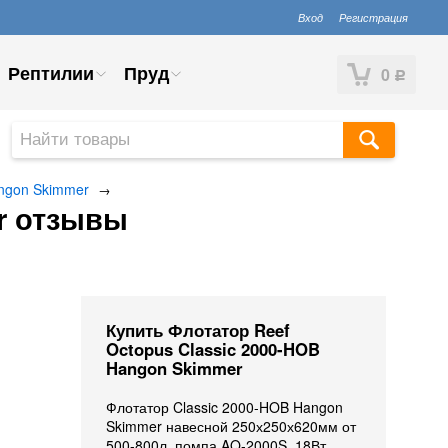
Вход
Регистрация
Рептилии
Пруд
0
Р
angon Skimmer
→
r отзывы
Купить Флотатор Reef
Octopus Classic 2000-HOB
Hangon Skimmer
Флотатор Classic 2000-HOB Hangon
Skimmer навесной 250х250х620мм от
500-800л, помпа AQ-2000S, 18Вт,