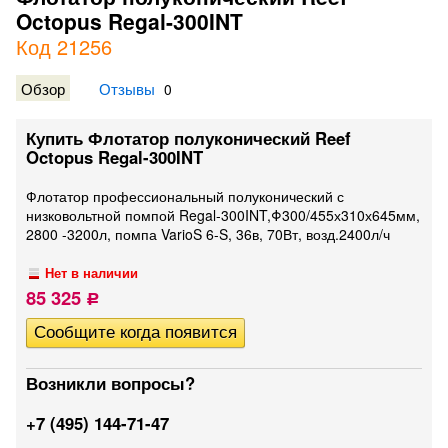
Octopus Regal-300INT
Код 21256
Обзор
Отзывы
0
Купить Флотатор полуконический Reef
Octopus Regal-300INT
Флотатор профессиональный полуконический с
низковольтной помпой Regal-300INT,Φ300/455х310х645мм,
2800 -3200л, помпа VarioS 6-S, 36в, 70Вт, возд.2400л/ч
Нет в наличии
85 325
Р
Возникли вопросы?
+7 (495) 144-71-47