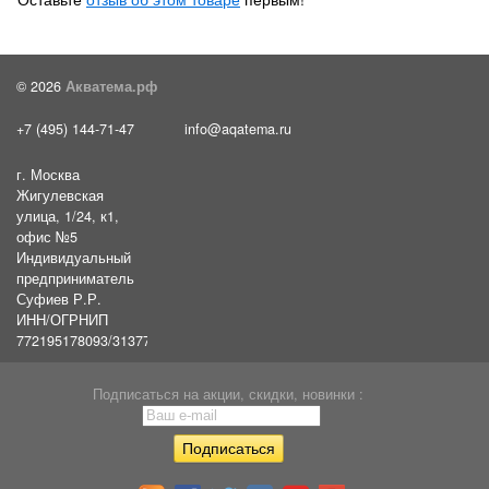
© 2026
Акватема.рф
+7 (495) 144-71-47
info@aqatema.ru
г. Москва
Жигулевская
улица, 1/24, к1,
офис №5
Индивидуальный
предприниматель
Суфиев Р.Р.
ИНН/ОГРНИП
772195178093/31377461610054
Подписаться на акции, скидки, новинки :