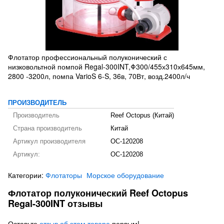
Флотатор профессиональный полуконический с
низковольтной помпой Regal-300INT,Φ300/455х310х645мм,
2800 -3200л, помпа VarioS 6-S, 36в, 70Вт, возд.2400л/ч
ПРОИЗВОДИТЕЛЬ
Производитель
Reef Octopus (Китай)
Страна производитель
Китай
Артикул производителя
OC-120208
Артикул:
OC-120208
Категории:
Флотаторы
Морское оборудование
Флотатор полуконический Reef Octopus
Regal-300INT отзывы
Оставьте
отзыв об этом товаре
первым!