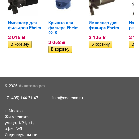
к
Импеллер для
Крышка для
Импеллер для
Набо
фильтров Eheim...
фильтра Eheim
фильтра Eheim...
рези
2215
2 015
2 105
2 1
Р
Р
2 058
Р
© 2026
Акватема.рф
+7 (495) 144-71-47
info@aqatema.ru
г. Москва
Жигулевская
улица, 1/24, к1,
офис №5
Индивидуальный