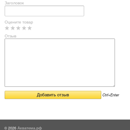
Заголовок
Оцените товар
Отзыв
Ctrl+Enter
© 2026
Акватема.рф