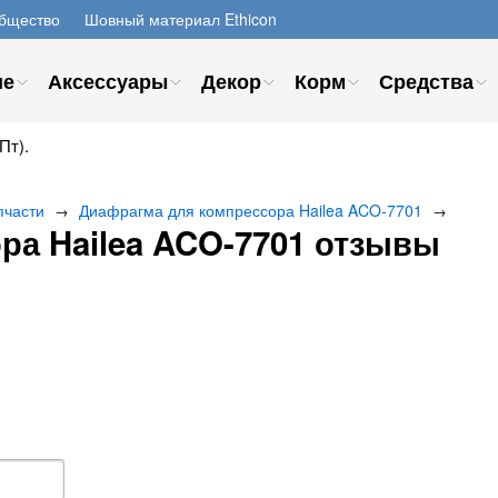
бщество
Шовный материал Ethicon
ие
Аксессуары
Декор
Корм
Средства
Пт).
пчасти
Диафрагма для компрессора Hailea ACO-7701
→
→
ра Hailea ACO-7701 отзывы