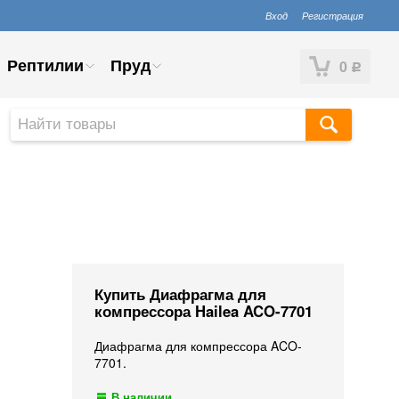
Вход
Регистрация
Рептилии
Пруд
0
Р
Купить Диафрагма для
компрессора Hailea ACO-7701
Диафрагма для компрессора ACO-
7701.
В наличии