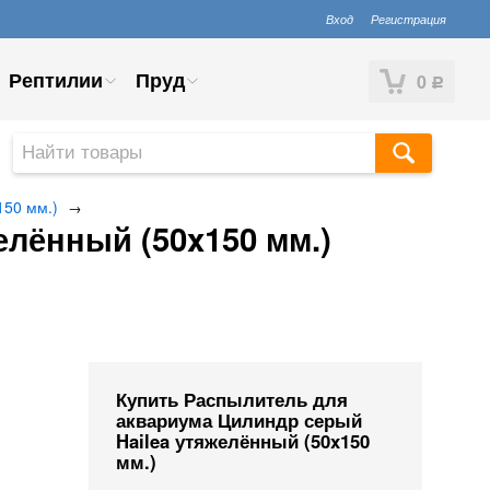
Вход
Регистрация
Рептилии
Пруд
0
Р
150 мм.)
→
лённый (50x150 мм.)
Купить Распылитель для
аквариума Цилиндр серый
Hailea утяжелённый (50x150
мм.)