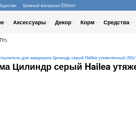
бщество
Шовный материал Ethicon
ие
Аксессуары
Декор
Корм
Средства
Пт).
спылитель для аквариума Цилиндр серый Hailea утяжелённый (50x
а Цилиндр серый Hailea утяже