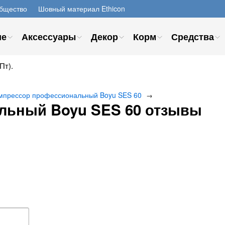
бщество
Шовный материал Ethicon
ие
Аксессуары
Декор
Корм
Средства
Пт).
мпрессор профессиональный Boyu SES 60
→
льный Boyu SES 60 отзывы