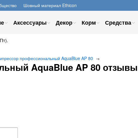
бщество
Шовный материал Ethicon
ие
Аксессуары
Декор
Корм
Средства
Пт).
мпрессор профессиональный AquaBlue AP 80
→
льный AquaBlue AP 80 отзывы