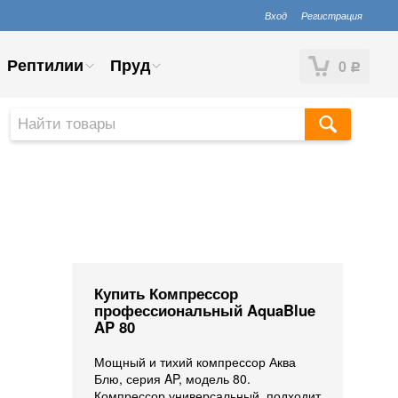
Вход
Регистрация
Рептилии
Пруд
0
Р
Купить Компрессор
профессиональный AquaBlue
AP 80
Мощный и тихий компрессор Аква
Блю, серия AP, модель 80.
Компрессор универсальный, подходит