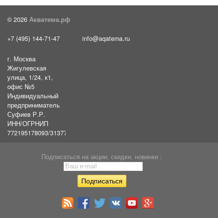
© 2026
Акватема.рф
+7 (495) 144-71-47
info@aqatema.ru
г. Москва
Жигулевская
улица, 1/24, к1,
офис №5
Индивидуальный
предприниматель
Суфиев Р.Р.
ИНН/ОГРНИП
772195178093/31377461610054
Подписаться на акции, скидки, новинки :