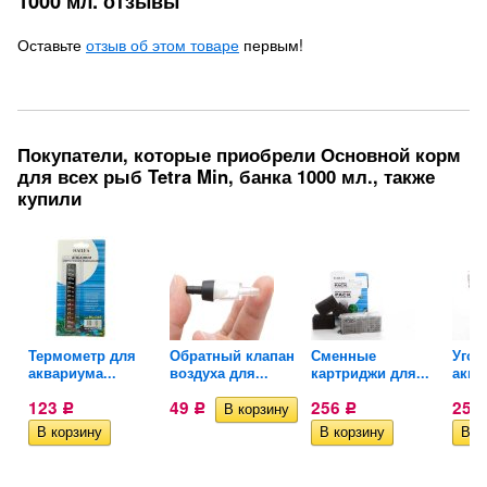
1000 мл. отзывы
Оставьте
отзыв об этом товаре
первым!
Покупатели, которые приобрели Основной корм
для всех рыб Tetra Min, банка 1000 мл., также
купили
Термометр для
Обратный клапан
Сменные
Угол
аквариума...
воздуха для...
картриджи для...
аква
123
49
256
255
Р
Р
Р