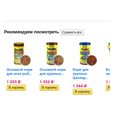
Рекомендуем посмотреть
ан
Основной корм
Основной корм
Корм для
Корм
для всех рыб...
для крупных...
крупных
пруд
Цихлид...
1 333
1 333
1 3
Р
Р
1 344
Р