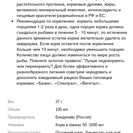
растительного протеина, кормовые дрожжи, жиры,
витаминно-минеральный комплекс, антиоксиданты и
пищевые красители разрешённые в РФ и ЕС.
Рекомендации по кормлению: кормить небольшими
порциями 1-2 раза в день, одна порция корма должна
съедаться рыбами в течении 5 - 10 минут, по истечении
данного времени остатки корма желательно удалить из
аквариума. Если корм остается после кормления
больше чем 10 минут, необходимо уменьшить порцию.
Количество пищи должно изменяться по мере роста
рыбы. Помните золотое правило: "Лучше недокормить,
чем перекормить"! Для более эффективного и
разнообразного питания советуем чередовать и
дополнять ежедневный рацион Ваших питомцев
кормами: «Базик», «Спектрал», «Вегетал».
Вес
37 г
Объем
100 мл
Производитель
Биодизайн (Россия)
Упаковка
Корм в банках 50 -1000 мл.
Назначение корма
Основной корм, Лакомство для рыб