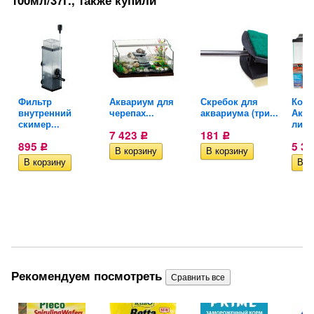
100мл/37г., также купили
Фильтр
Аквариум для
Скребок для
Комп
внутренний
черепах...
аквариума (три...
Аква
скимер...
литр
7 423
181
Р
Р
895
5 3
Р
Рекомендуем посмотреть