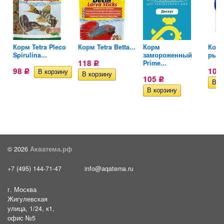
тых
Корм Tetra Pleco
Корм Tetra Betta...
Корм
Корм
Spirulina...
замороженный
рыб.
118
Prime...
Р
98
104
Р
105
Р
© 2026
Акватема.рф
+7 (495) 144-71-47
info@aqatema.ru
г. Москва
Жигулевская
улица, 1/24, к1,
офис №5